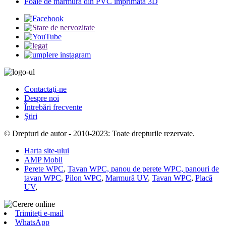
Foaie de marmură din PVC imprimată 3D
Contactaţi-ne
Despre noi
Întrebări frecvente
Ştiri
© Drepturi de autor - 2010-2023: Toate drepturile rezervate.
Harta site-ului
AMP Mobil
Perete WPC
,
Tavan WPC, panou de perete WPC, panouri de
tavan WPC
,
Pilon WPC
,
Marmură UV
,
Tavan WPC
,
Placă
UV
,
Trimiteți e-mail
WhatsApp