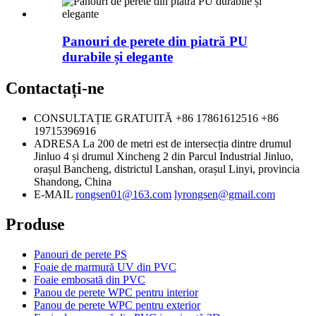
Panouri de perete din piatră PU
durabile și elegante
Contactați-ne
CONSULTAȚIE GRATUITĂ
+86 17861612516
+86
19715396916
ADRESA
La 200 de metri est de intersecția dintre drumul
Jinluo 4 și drumul Xincheng 2 din Parcul Industrial Jinluo,
orașul Bancheng, districtul Lanshan, orașul Linyi, provincia
Shandong, China
E-MAIL
rongsen01@163.com
lyrongsen@gmail.com
Produse
Panouri de perete PS
Foaie de marmură UV din PVC
Foaie embosată din PVC
Panou de perete WPC pentru interior
Panou de perete WPC pentru exterior