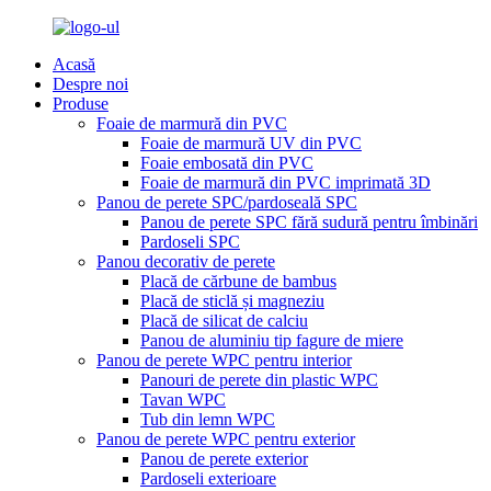
Acasă
Despre noi
Produse
Foaie de marmură din PVC
Foaie de marmură UV din PVC
Foaie embosată din PVC
Foaie de marmură din PVC imprimată 3D
Panou de perete SPC/pardoseală SPC
Panou de perete SPC fără sudură pentru îmbinări
Pardoseli SPC
Panou decorativ de perete
Placă de cărbune de bambus
Placă de sticlă și magneziu
Placă de silicat de calciu
Panou de aluminiu tip fagure de miere
Panou de perete WPC pentru interior
Panouri de perete din plastic WPC
Tavan WPC
Tub din lemn WPC
Panou de perete WPC pentru exterior
Panou de perete exterior
Pardoseli exterioare