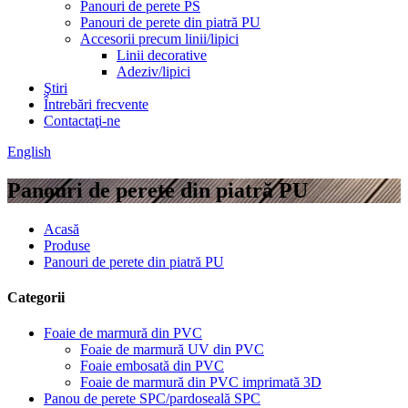
Panouri de perete PS
Panouri de perete din piatră PU
Accesorii precum linii/lipici
Linii decorative
Adeziv/lipici
Ştiri
Întrebări frecvente
Contactaţi-ne
English
Panouri de perete din piatră PU
Acasă
Produse
Panouri de perete din piatră PU
Categorii
Foaie de marmură din PVC
Foaie de marmură UV din PVC
Foaie embosată din PVC
Foaie de marmură din PVC imprimată 3D
Panou de perete SPC/pardoseală SPC