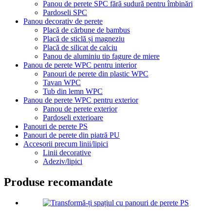
Panou de perete SPC fără sudură pentru îmbinări
Pardoseli SPC
Panou decorativ de perete
Placă de cărbune de bambus
Placă de sticlă și magneziu
Placă de silicat de calciu
Panou de aluminiu tip fagure de miere
Panou de perete WPC pentru interior
Panouri de perete din plastic WPC
Tavan WPC
Tub din lemn WPC
Panou de perete WPC pentru exterior
Panou de perete exterior
Pardoseli exterioare
Panouri de perete PS
Panouri de perete din piatră PU
Accesorii precum linii/lipici
Linii decorative
Adeziv/lipici
Produse recomandate