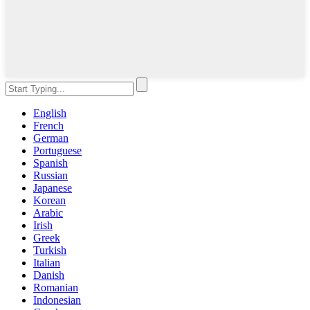
English
French
German
Portuguese
Spanish
Russian
Japanese
Korean
Arabic
Irish
Greek
Turkish
Italian
Danish
Romanian
Indonesian