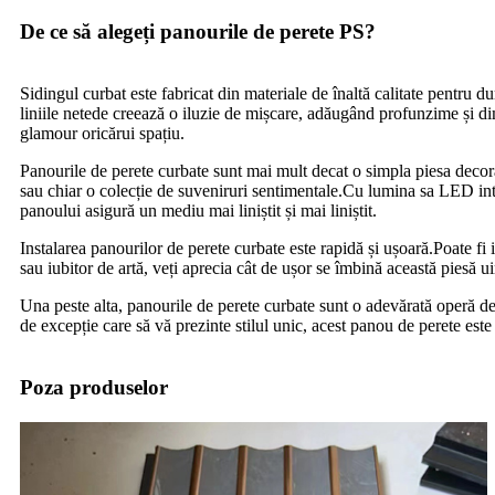
De ce să alegeți panourile de perete PS?
Sidingul curbat este fabricat din materiale de înaltă calitate pentru
liniile netede creează o iluzie de mișcare, adăugând profunzime și dim
glamour oricărui spațiu.
Panourile de perete curbate sunt mai mult decat o simpla piesa decorati
sau chiar o colecție de suveniruri sentimentale.Cu lumina sa LED integ
panoului asigură un mediu mai liniștit și mai liniștit.
Instalarea panourilor de perete curbate este rapidă și ușoară.Poate fi i
sau iubitor de artă, veți aprecia cât de ușor se îmbină această piesă uim
Una peste alta, panourile de perete curbate sunt o adevărată operă de 
de excepție care să vă prezinte stilul unic, acest panou de perete este 
Poza produselor