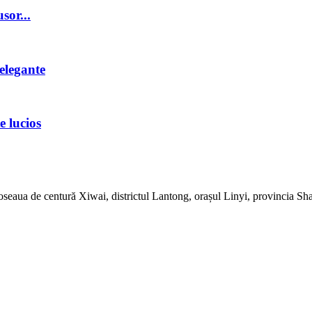
sor...
elegante
 lucios
 șoseaua de centură Xiwai, districtul Lantong, orașul Linyi, provincia S