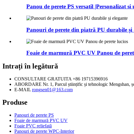
Panou de perete PS versatil |Personalizat si u
Panouri de perete din piatră PU durabile și 
Foaie de marmură PVC UV Panou de perete
Intrați în legătură
CONSULTARE GRATUITA
+86 19715396916
ABORDARE
Nr. 1, Parcul științific și tehnologic Mengshan,
E-MAIL
rongsen01@163.com
Produse
Panouri de perete PS
Foaie de marmură PVC UV
Foaie PVC reliefată
Panouri de perete WPC-Interior