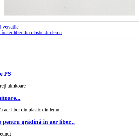
 versatile
n aer liber din plastic din lemn
te PS
toare...
pentru grădină în aer liber...