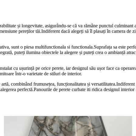
 durabilitate și longevitate, asigurându-se că va rămâne punctul culminan
ensiune pereților tăi.Indiferent dacă alegeți să îl plasați în camera de 
va, sunt o piesa multifunctionala si functionala.Suprafața sa este perfect
rată, puteți ilumina obiectele la alegere și puteți crea o ambianță atract
nstalat cu ușurință pe orice perete, iar designul său ușor face ca operarea
itoare într-o varietate de stiluri de interior.
artă, combinând frumusețea, funcționalitatea și versatilitatea.Indiferent 
alegerea perfectă.Panourile de perete curbate iti ridica designul interior 