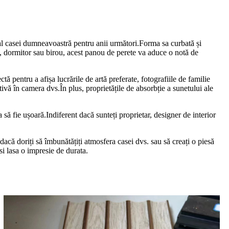
t al casei dumneavoastră pentru anii următori.Forma sa curbată și
zi, dormitor sau birou, acest panou de perete va aduce o notă de
ă pentru a afișa lucrările de artă preferate, fotografiile de familie
ivă în camera dvs.În plus, proprietățile de absorbție a sunetului ale
 să fie ușoară.Indiferent dacă sunteți proprietar, designer de interior
dacă doriți să îmbunătățiți atmosfera casei dvs. sau să creați o piesă
si lasa o impresie de durata.