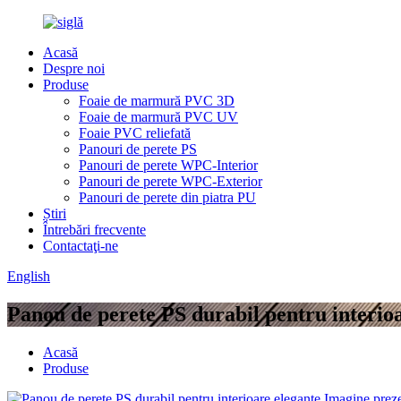
Acasă
Despre noi
Produse
Foaie de marmură PVC 3D
Foaie de marmură PVC UV
Foaie PVC reliefată
Panouri de perete PS
Panouri de perete WPC-Interior
Panouri de perete WPC-Exterior
Panouri de perete din piatra PU
Știri
Întrebări frecvente
Contactaţi-ne
English
Panou de perete PS durabil pentru interio
Acasă
Produse